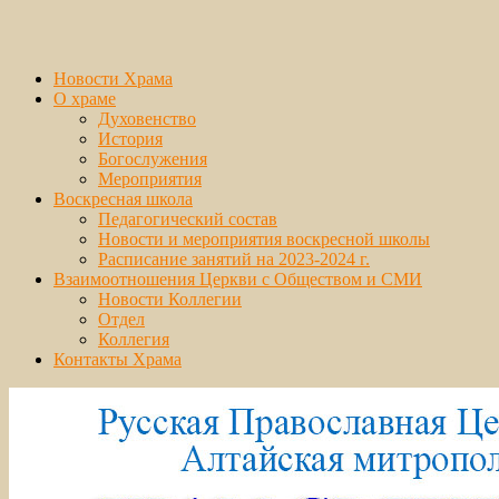
Новости Храма
О храме
Духовенство
История
Богослужения
Мероприятия
Воскресная школа
Педагогический состав
Новости и мероприятия воскресной школы
Расписание занятий на 2023-2024 г.
Взаимоотношения Церкви с Обществом и СМИ
Новости Коллегии
Отдел
Коллегия
Контакты Храма