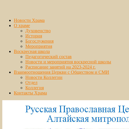
Новости Храма
О храме
Духовенство
История
Богослужения
Мероприятия
Воскресная школа
Педагогический состав
Новости и мероприятия воскресной школы
Расписание занятий на 2023-2024 г.
Взаимоотношения Церкви с Обществом и СМИ
Новости Коллегии
Отдел
Коллегия
Контакты Храма