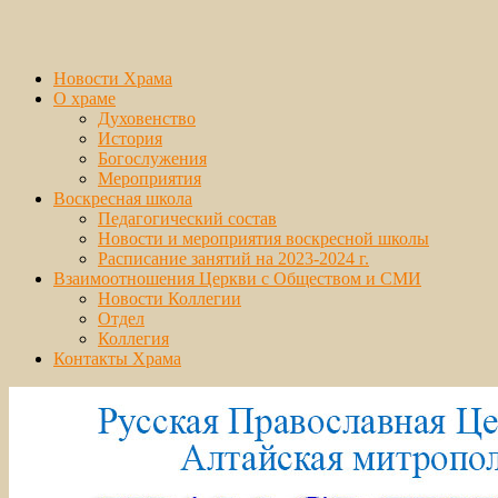
Новости Храма
О храме
Духовенство
История
Богослужения
Мероприятия
Воскресная школа
Педагогический состав
Новости и мероприятия воскресной школы
Расписание занятий на 2023-2024 г.
Взаимоотношения Церкви с Обществом и СМИ
Новости Коллегии
Отдел
Коллегия
Контакты Храма